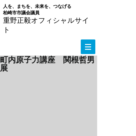
人を、まちを、未来を、つなげる
​柏崎市市議会議員
重野正毅オフィシャルサイ
ト
町内原子力講座 関根哲男
展