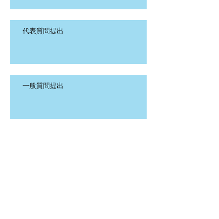
代表質問提出
一般質問提出
朗読サークル公演会
令和２年度柏崎市当初予算案の概