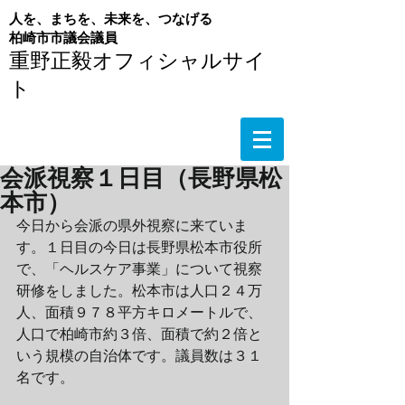
人を、まちを、未来を、つなげる
​柏崎市市議会議員
重野正毅オフィシャルサイ
ト
会派視察１日目（長野県松
本市）
今日から会派の県外視察に来ていま
す。１日目の今日は長野県松本市役所
で、「ヘルスケア事業」について視察
研修をしました。松本市は人口２４万
人、面積９７８平方キロメートルで、
人口で柏崎市約３倍、面積で約２倍と
いう規模の自治体です。議員数は３１
名です。