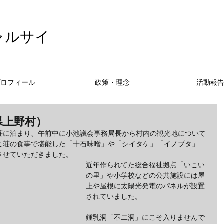
ャルサイ
プロフィール
政策・理念
活動報
県上野村）
荘に泊まり、午前中に小池議会事務局長から村内の観光地について
こ荘の食事で堪能した「十石味噌」や「シイタケ」「イノブタ」
させていただきました。
近年作られてた総合福祉拠点「いこい
の里」や小学校などの公共施設には屋
上や屋根に太陽光発電のパネルが設置
されていました。
鍾乳洞「不二洞」にこそ入りませんで