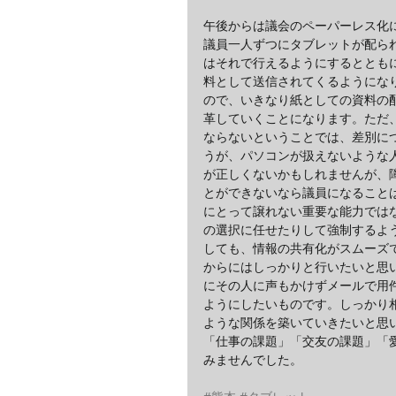
午後からは議会のペーパーレス化
議員一人ずつにタブレットが配ら
はそれで行えるようにするととも
料として送信されてくるようにな
ので、いきなり紙としての資料の
革していくことになります。ただ
ならないということでは、差別に
うが、パソコンが扱えないような
が正しくないかもしれませんが、
とができないなら議員になること
にとって譲れない重要な能力では
の選択に任せたりして強制するよ
しても、情報の共有化がスムーズ
からにはしっかりと行いたいと思
にその人に声もかけずメールで用
ようにしたいものです。しっかり
ような関係を築いていきたいと思
「仕事の課題」「交友の課題」「
みませんでした。