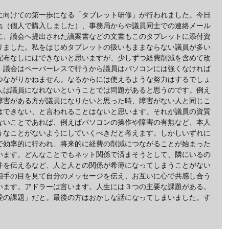
に向けての第一歩になる「タブレット研修」が行われました。今日
れ（個人で購入しました）、事務局からや議員同士での連絡メール
に、議会へ提出された議案書などの文書もこのタブレットに添付資
りました。私をはじめタブレットの扱いもままならない議員が多い
配布なしにはできないと思いますが、少しずつ経費削減を含めて改
、議会はペーパーレスで行うから議員はパソコンには強くなければ
つながりかねません。なるからには使えるような努力はするでしょ
人は議員になれないということでは問題があると思うのです。例え
障害がある方が議員になりたいと思った時、障害がない人と同じこ
はできない、と言われることはないと思います。それが議員の資質
ないことであれば、例えばパソコンの操作や障害の有無など、本人
うなことがないようにしていくべきだと考えます。しかしいずれに
で効率的に行われ、将来的に経費の削減につながることが始まった
います。どんなことでもネット関係で済まそうとして、隣にいるの
件を伝えるなど、人と人との関係が希薄になってしまうことがない
相手の目を見て自分のメッセージを伝え、お互いに心で共感し合う
います。アドラーは言います。人生には３つの主要な課題がある。
愛の課題」だと。最後の方はおかしな話になってしまいました。す