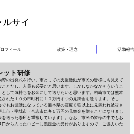
ャルサイ
プロフィール
政策・理念
活動報
レット研修
物資の出発式を行い、市としての支援活動が市民の皆様にも見えて
なことだし、人員も必要だと思います。しかしなかなかそういうこ
」として気持ちをお金にして送りたいと思います。柏崎市では熊本
災された１０の市町村に１０万円ずつの見舞金を送ります。そし
会でもお世話になっている熊本県の震度６強以上に見舞われ被災さ
宇土市・宇城市・合志市に各５万円の見舞金を贈ることになりまし
金を送った場所と重複しています）。なお、市民の皆様の中でもお
り口から入ったロビーに義援金の受付がありますので、ご協力いた