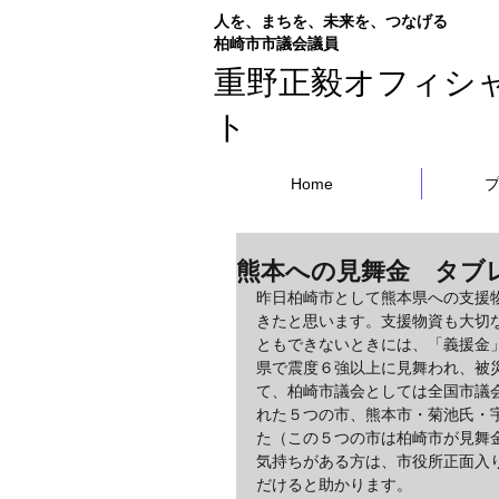
人を、まちを、未来を、つなげる
​柏崎市市議会議員
重野正毅オフィシ
ト
Home
熊本への見舞金 タブ
昨日柏崎市として熊本県への支援
きたと思います。支援物資も大切
ともできないときには、「義援金
県で震度６強以上に見舞われ、被
て、柏崎市議会としては全国市議
れた５つの市、熊本市・菊池氏・
た（この５つの市は柏崎市が見舞
気持ちがある方は、市役所正面入
だけると助かります。