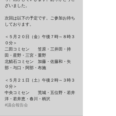
ざいました。
次回は以下の予定です。ご参加お待ち
しております。
＜５月２０日（金）午後７時～８時３
０分＞
二田コミセン　　笠原・三井田・持
田・星野・三宮・重野
北鯖石コミセン　加藤・佐藤和・矢
部・与口・阿部・布施
＜５月２１日（土）午後２時～３時３
０分＞
中央コミセン　　荒城・五位野・若井
洋・若井恵・春川・柄沢
#議会報告会