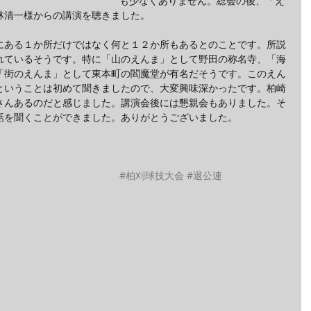
も少なくありません。総会の後、「え
林清一様からの講演を聴きました。
にある１か所だけではなく何と１２か所もあるとのことです。所説
れているそうです。特に「山のえんま」として野田の称名寺、「海
「街のえんま」として東本町の閻魔堂が有名だそうです。このえん
ということは初めて聞きましたので、大変興味深かったです。柏崎
さんあるのだと感じました。講演会後には懇親会もありました。そ
話を聞くことができました。ありがとうございました。
#柏刈球技大会
#退公連