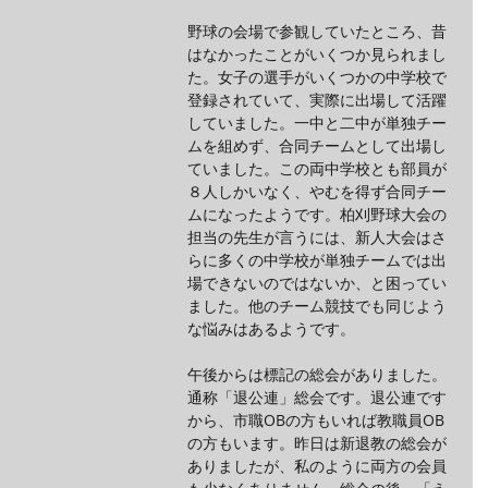
野球の会場で参観していたところ、昔
はなかったことがいくつか見られまし
た。女子の選手がいくつかの中学校で
登録されていて、実際に出場して活躍
していました。一中と二中が単独チー
ムを組めず、合同チームとして出場し
ていました。この両中学校とも部員が
８人しかいなく、やむを得ず合同チー
ムになったようです。柏刈野球大会の
担当の先生が言うには、新人大会はさ
らに多くの中学校が単独チームでは出
場できないのではないか、と困ってい
ました。他のチーム競技でも同じよう
な悩みはあるようです。
午後からは標記の総会がありました。
通称「退公連」総会です。退公連です
から、市職OBの方もいれば教職員OB
の方もいます。昨日は新退教の総会が
ありましたが、私のように両方の会員