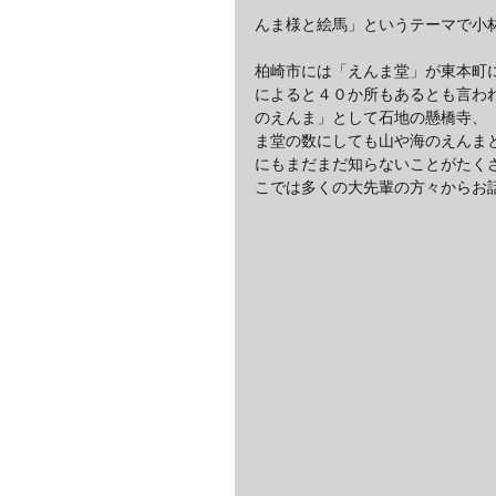
んま様と絵馬」というテーマで小
柏崎市には「えんま堂」が東本町
によると４０か所もあるとも言わ
のえんま」として石地の懸橋寺、
ま堂の数にしても山や海のえんま
にもまだまだ知らないことがたく
こでは多くの大先輩の方々からお