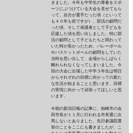
きました。今年も中学生の青春をスポ
ーツにぶつけている大会を見せてもら
って、自分が選手だった頃（といって
も４０年も前ですが）、部活の顧問だ
った頃、そして保護者として子どもを
応援した頃を思い出しました。特に部
活の顧問として子どもたちと関わって
いた時が長かったため、バレーボール
やバスケットボールの顧問をしていた
当時を思い出して、会場からしばらく
離れられなくなってしまいました。今
回の大会に出場した中学３年生は明日
からそれぞれの目標に向かっての新た
な生活が始まることと思います。目標
の実現に向かって頑張ってほしいと思
います。
今朝の新潟日報の記事に、柏崎市の会
田市長が１１月に行われる市長選に出
馬しないとありました。先日参議院選
挙のことをここにも書きましたが、こ