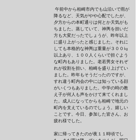
 午前中から柏崎市内でも山沿いで雨が
降るなど、天気がやや心配でしたが、
夕方からの本町通りは何とか天気がも
ちました。蒸していて、神輿を担いだ
方も大変だったでしょうが、昨年以上
に盛り上がったと感じました。それに
しても本格的な神輿は重量が３００㎏
以上あり、１００人くらいで担ぐよう
な町内もありました。老若男女それぞ
れが役割を担い、柏崎を盛り上げてい
ました。昨年もそうだったのですが、
すれ違う町内会の中には知っている顔
がいくつもありました。中学の時の教
え子が何人も声をかけて来てくれまし
た。成人になってからも柏崎で地元の
町内を支えているのでしょう。嬉しい
ことです。今日、参加した皆さん、お
疲れ様でした。
家に帰ってきたのが夜１１時頃でし