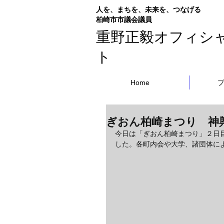
人を、まちを、未来を、つなげる
​柏崎市市議会議員
重野正毅オフィシ
ト
Home
ぎおん柏崎まつり 神
今日は「ぎおん柏崎まつり」２日
した。各町内会や大学、諸団体に