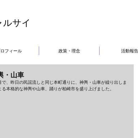
ャルサイ
プロフィール
政策・理念
活動報
輿・山車
目で、昨日の民謡流しと同じ本町通りに、神輿・山車が繰り出しま
よる本格的な神輿や山車、踊りが柏崎市を盛り上げました。