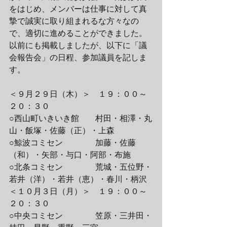
をはじめ、メンバーは仕事に対して真
摯で誠実に取り組まれるな方々なの
で、適切に進めることができました。
以前にも掲載しましたが、以下に「議
会報告会」の日程、参加議員を記しま
す。
＜９月２９日（木）＞　１９：００～
２０：３０
○西山町いきいき館　　村田・相澤・丸
山・飯塚・佐藤（正）・上森
○鯨波コミセン　　　　加藤・佐藤
（和）・矢部・与口・阿部・布施
○北条コミセン　　　　荒城・五位野・
若井（洋）・若井（恵）・春川・柄沢
＜１０月３日（月）＞　１９：００～
２０：３０
○中央コミセン　　　　笠原・三井田・