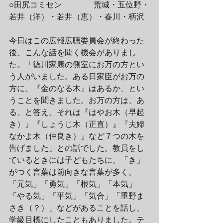
○田尻コミセン　　　　荒城・五位野・
若井（洋）・若井（恵）・春川・柄沢
今日はこの広報広聴委員会が終わった
後、こんな話を聞く機会がありまし
た。「徳川家康の側室にお万の方とい
う人がいました。ある日家臣がお万の
方に、『金のなる木』はあるか、とい
うことを聞きました。お万の方は、あ
る、と答え、それは『はやお木（早起
き）』『しょうじ木（正直）』『夫婦
なかよ木（仲良き）』など７つの木を
告げました」との話でした。教員をし
ているときには子どもたちに、「き」
がつく言葉は前向きな言葉が多く、
「元気」「勇気」「根気」「本気」
「やる気」「平気」「気合」「重野ま
さき（？）」などがあることを話し、
学級目標にしたこともありました。テ