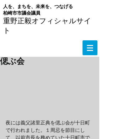
人を、まちを、未来を、つなげる
​柏崎市市議会議員
重野正毅オフィシャルサイ
ト
偲ぶ会
夜には義父諸里正典を偲ぶ会が十日町
で行われました。１周忌を節目にし
て、以前市長を務めていた十日町市で