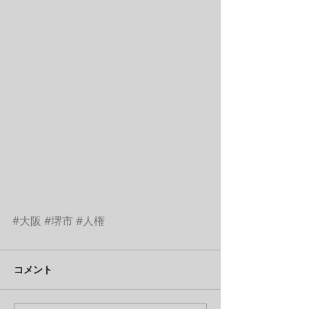
#大阪
#堺市
#人権
コメント