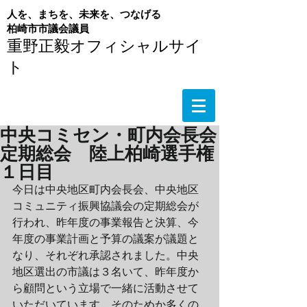
人を、まちを、未来を、つなげる
​柏崎市市議会議員
重野正毅オフィシャルサイ
ト
中央コミセン・町内会長会
定期総会 陸上柏崎選手権
１日目
今日は中央地区町内会長会、中央地区
コミュニティ振興協議会の定期総会が
行われ、昨年度の事業報告と決算、今
年度の事業計画と予算の議案が議題と
なり、それぞれ承認されました。中央
地区選出の市議は３名いて、昨年度か
ら顧問という立場で一緒に活動させて
いただいています。そのためか多くの