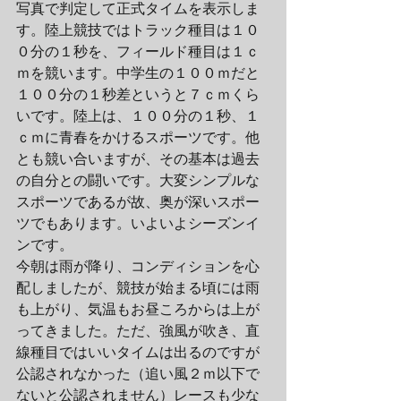
写真で判定して正式タイムを表示しま
す。陸上競技ではトラック種目は１０
０分の１秒を、フィールド種目は１ｃ
ｍを競います。中学生の１００ｍだと
１００分の１秒差というと７ｃｍくら
いです。陸上は、１００分の１秒、１
ｃｍに青春をかけるスポーツです。他
とも競い合いますが、その基本は過去
の自分との闘いです。大変シンプルな
スポーツであるが故、奥が深いスポー
ツでもあります。いよいよシーズンイ
ンです。
今朝は雨が降り、コンディションを心
配しましたが、競技が始まる頃には雨
も上がり、気温もお昼ころからは上が
ってきました。ただ、強風が吹き、直
線種目ではいいタイムは出るのですが
公認されなかった（追い風２ｍ以下で
ないと公認されません）レースも少な