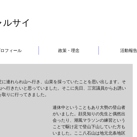
ャルサイ
プロフィール
政策・理念
活動報
父に連れられ山へ行き、山菜を採っていたことを思い出します。そ
山へ行きたいと思っていました。そこに先日、三宮議員からお誘い
を取りに行ってきました。
連休中ということもあり大勢の登山者
がいました。顔見知りの先生と偶然出
会ったり、潮風マラソンの練習という
ことで駆け足で登山下山していた方も
いました。ここ八石山は地元北条地区