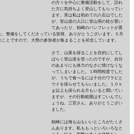
の方々を中心に整備活動をして、訪れ
た方に気持ちよく登山してもらってい
ます。実は私は初めての八石山でした
が、登山道の入口に登山用の杖が置い
てあったり、柏崎のパンフレットが置
た。整備をしてくださっている皆様、ありがとうございます。５月
のことですので、大勢の参加者が集まることを祈念しています。
さて、山菜を採ることを目的にしてし
ばらく登山道を登ったのですが、自分
のあまりにも体力のなさに情けなくな
ってしまいました。１時間程度でした
が、うちで食べるには十分のワラビと
ウドを採らせてもらいました。１０ｋ
ｇ以上も採られる方もいると聞いてい
ますが、その行動範囲はすごいんでし
ょうね。三宮さん、ありがとうござい
ました。
柏崎には海も山もいいところがたくさ
んあります。私ももっといろいろなと