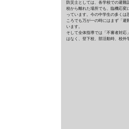
防災士としては、各学校での避難
校から離れた場所でも、臨機応変
っています。今の中学生の多くは
ころでも万が一の時にはまず「避
います。
そして全体指導では「不審者対応
はなく、登下校、部活動時、校外