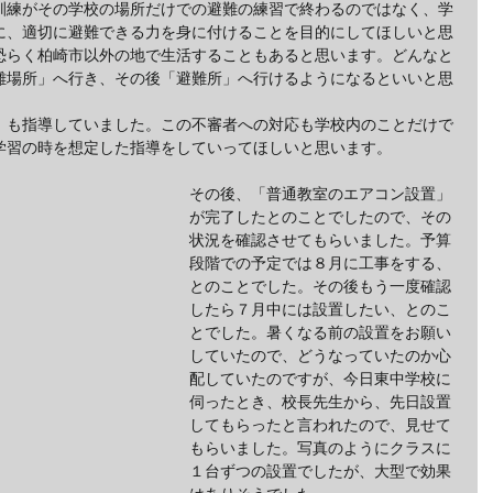
訓練がその学校の場所だけでの避難の練習で終わるのではなく、学
に、適切に避難できる力を身に付けることを目的にしてほしいと思
恐らく柏崎市以外の地で生活することもあると思います。どんなと
難場所」へ行き、その後「避難所」へ行けるようになるといいと思
」も指導していました。この不審者への対応も学校内のことだけで
学習の時を想定した指導をしていってほしいと思います。
その後、「普通教室のエアコン設置」
が完了したとのことでしたので、その
状況を確認させてもらいました。予算
段階での予定では８月に工事をする、
とのことでした。その後もう一度確認
したら７月中には設置したい、とのこ
とでした。暑くなる前の設置をお願い
していたので、どうなっていたのか心
配していたのですが、今日東中学校に
伺ったとき、校長先生から、先日設置
してもらったと言われたので、見せて
もらいました。写真のようにクラスに
１台ずつの設置でしたが、大型で効果