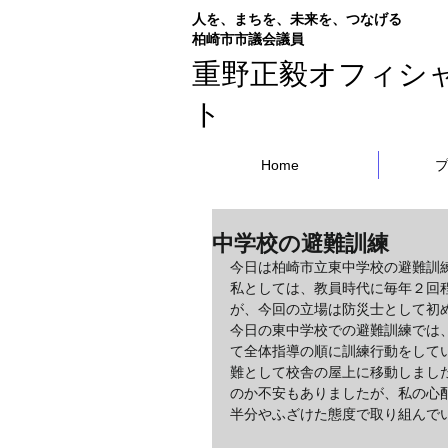
人を、まちを、未来を、つなげる
​柏崎市市議会議員
重野正毅オフィシ
ト
Home
中学校の避難訓練
今日は柏崎市立東中学校の避難訓
私としては、教員時代に毎年２回
が、今回の立場は防災士として初
今日の東中学校での避難訓練では
て全体指導の順に訓練行動をして
難として校舎の屋上に移動しまし
のか不安もありましたが、私の心
半分やふざけた態度で取り組んで