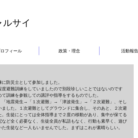
ャルサイ
プロフィール
政策・理念
活動報
練に防災士として参加しました。
程度避難訓練をしていましたので別段珍しいことではないのです
めて訓練を参観しての講評や指導をするものでした。
、「地震発生→「１次避難」→「津波発生」→「２次避難」、そし
いました。１次避難としてグラウンドに集合し、そのあと、２次避
た。生徒にとっては全体指導まで２度の移動があり、集中が保てる
配など全く必要なく、生徒全員が私語もなく、行動も素早く、遊び
いた生徒など一人もいませんでした。まずはこれが素晴らしい。