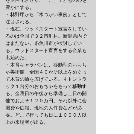
豊かにする。
・林野庁から「木づかい事例」として
注目される。
・現在、ウッドスタート宣言をしてい
るのは全国で３２市町村。新潟県内で
はまだない。糸魚川市が検討してい
る。ウッドスタート宣言をする企業も
出始めた。
・木育キャラバンは、移動型のおもち
ゃ美術館。全国４０か所以上をめぐっ
て木育の輪を広げている。４トントラ
ック１台分のおもちゃをもって移動す
る。金曜日の午後から準備し土日の開
催でおよそ１２０万円。それ以外に会
場費や広報、現地の人件費などが必
要。どこで行っても日に１０００人以
上の来場者が出る。