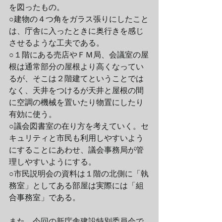
を図ったもの。
○建物の４つ角をガラス張りにしたこと
は、庁舎に入ったときに奥行きを感じ
させるような工夫である。
○１階にある売店やＦＭ局、会議室の屋
根は通常部分の屋根より高くなってい
るが、そこは２階建てということでは
なく、天井をつけるが天井と屋根の間
に空調の機械を置いたり物置にしたり
有効に使う。
○議会図書室の在り方を考えていく。セ
キュリティと市民も利用しやすいよう
にすることにあわせ、議会事務局が管
理しやすいようにする。
○市民説明会の資料は１階の北側に「執
務室」としてある部屋は実際には「組
合事務室」である。
また、今回の新庁舎建設特別委員会で