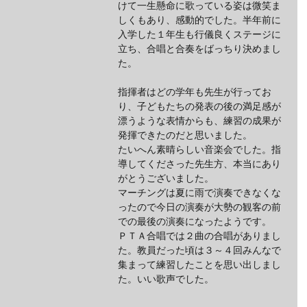
けて一生懸命に歌っている姿は微笑ま
しくもあり、感動的でした。半年前に
入学した１年生も行儀良くステージに
立ち、合唱と合奏をばっちり決めまし
た。
指揮者はどの学年も先生が行ってお
り、子どもたちの発表の後の満足感が
漂うような表情からも、練習の成果が
発揮できたのだと思いました。
たいへん素晴らしい音楽会でした。指
導してくださった先生方、本当にあり
がとうございました。
マーチングは夏に雨で演奏できなくな
ったので今日の演奏が大勢の観客の前
での最後の演奏になったようです。
ＰＴＡ合唱では２曲の合唱がありまし
た。教員だった頃は３～４回みんなで
集まって練習したことを思い出しまし
た。いい歌声でした。