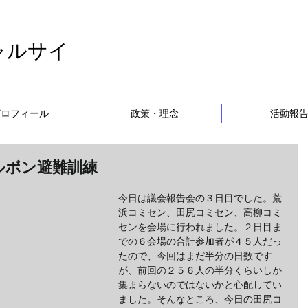
ャルサイ
プロフィール
政策・理念
活動報
ルボン避難訓練
今日は議会報告会の３日目でした。荒
浜コミセン、田尻コミセン、高柳コミ
センを会場に行われました。２日目ま
での６会場の合計参加者が４５人だっ
たので、今回はまだ半分の日数です
が、前回の２５６人の半分くらいしか
集まらないのではないかと心配してい
ました。そんなところ、今日の田尻コ