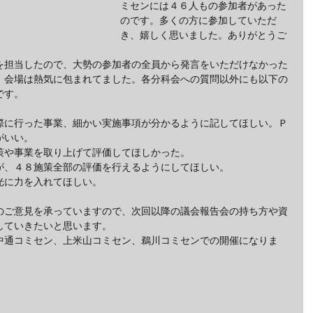
ミセンには４６人もの参加者があった
のです。多くの方に参加していただ
き、嬉しく思いました。ありがとうご
を担当したので、大勢の参加者の全員から発言をいただけなかった
、会場は熱気に包まれてました。各分科会への質問以外にも以下の
です。
際に行った事業、細かい実施事項が分かるように記してほしい。Ｐ
がいい。
策や事業を取り上げて評価してほしかった。
が、４８施策全部の評価を行えるようにしてほしい。
光に力を入れてほしい。
のご意見を承っていますので、次回以降の議会報告会の持ち方や資
していきたいと思います。
中通コミセン、上米山コミセン、鵜川コミセンでの開催になりま
。