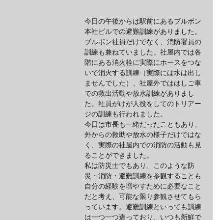
今日の午後からは駅前にあるブルボン
本社ビルでの避難訓練がありました。
ブルボン社員だけでなく、消防署員の
訓練も兼ねていました。社屋内では各
階にある消火栓に実際にホースをつな
いで消火する訓練（実際には水は出し
ませんでした）、社屋外でははしご車
での救出活動や放水訓練がありまし
た。社員がけが人役をしてのトリアー
ジの訓練も行われました。
今日は市長も一緒だったこともあり、
外からの救助や放水の様子だけではな
く、実際の社屋内での消防の活動も見
ることができました。
私は防災士でもあり、このような防
災・消防・避難訓練を参観することも
自分の経験を増やすために必要なこと
だと考え、可能な限り参観させてもら
っています。避難訓練といっても訓練
は一つ一つ違っており、いつも新鮮で