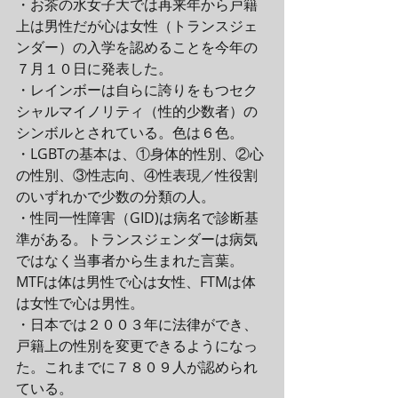
・お茶の水女子大では再来年から戸籍
上は男性だが心は女性（トランスジェ
ンダー）の入学を認めることを今年の
７月１０日に発表した。
・レインボーは自らに誇りをもつセク
シャルマイノリティ（性的少数者）の
シンボルとされている。色は６色。
・LGBTの基本は、①身体的性別、②心
の性別、③性志向、④性表現／性役割
のいずれかで少数の分類の人。
・性同一性障害（GID)は病名で診断基
準がある。トランスジェンダーは病気
ではなく当事者から生まれた言葉。
MTFは体は男性で心は女性、FTMは体
は女性で心は男性。
・日本では２００３年に法律ができ、
戸籍上の性別を変更できるようになっ
た。これまでに７８０９人が認められ
ている。