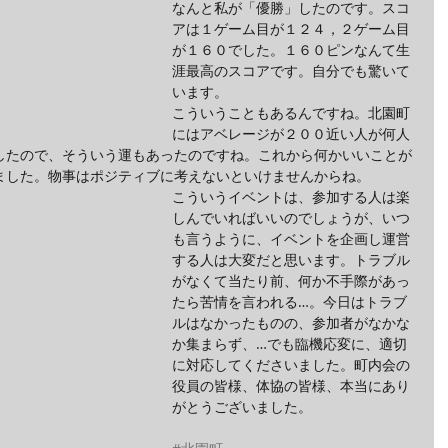
なんと私が「優勝」したのです。スコ
アは１ゲーム目が１２４，２ゲーム目
が１６０でした。１６０ピンなんて生
涯最高のスコアです。自分でも驚いて
います。
こういうこともあるんですね。北園町
にはアベレージが２００近い人が何人
したので、そういう運もあったのですね。これから何かいいことが
ました。物事はポジティブに考えないといけませんからね。
こういうイベントは、参加する人は楽
しんでいればいいのでしょうが、いつ
も言うように、イベントを企画し運営
する人は大変だと思います。トラブル
がなくて当たり前、何か不手際があっ
たら苦情を言われる…。今日はトラブ
ルはなかったものの、参加者がなかな
か集まらず、…でも臨機応変に、適切
に対応してくださいました。町内会の
役員の皆様、体協の皆様、本当にあり
がとうございました。