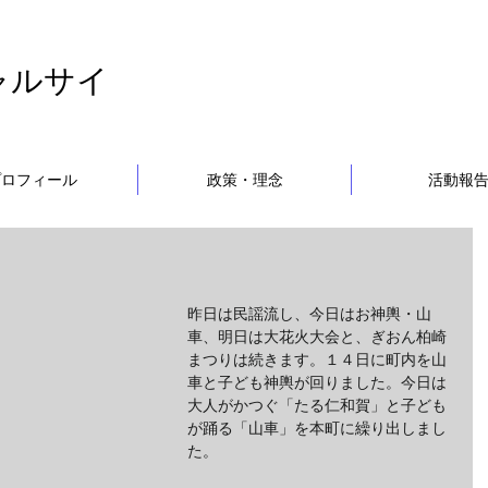
ャルサイ
プロフィール
政策・理念
活動報
昨日は民謡流し、今日はお神輿・山
車、明日は大花火大会と、ぎおん柏崎
まつりは続きます。１４日に町内を山
車と子ども神輿が回りました。今日は
大人がかつぐ「たる仁和賀」と子ども
が踊る「山車」を本町に繰り出しまし
た。