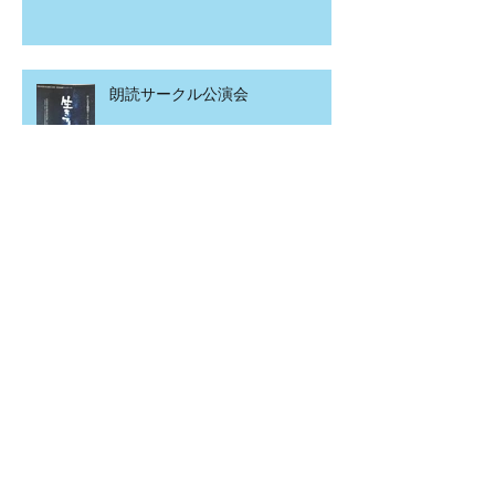
朗読サークル公演会
令和２年度柏崎市当初予算案の概
要
こども食堂in北園町
アーカイブ