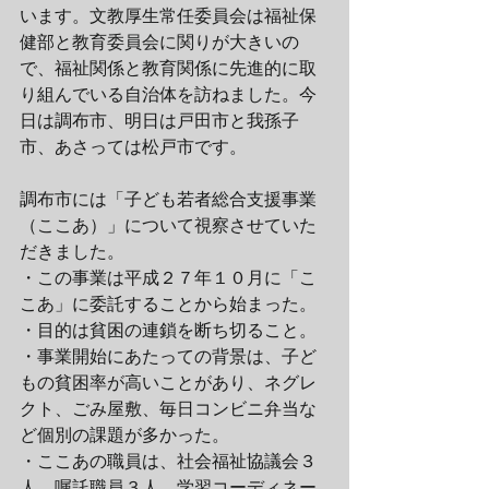
います。文教厚生常任委員会は福祉保
健部と教育委員会に関りが大きいの
で、福祉関係と教育関係に先進的に取
り組んでいる自治体を訪ねました。今
日は調布市、明日は戸田市と我孫子
市、あさっては松戸市です。
調布市には「子ども若者総合支援事業
（ここあ）」について視察させていた
だきました。
・この事業は平成２７年１０月に「こ
こあ」に委託することから始まった。
・目的は貧困の連鎖を断ち切ること。
・事業開始にあたっての背景は、子ど
もの貧困率が高いことがあり、ネグレ
クト、ごみ屋敷、毎日コンビニ弁当な
ど個別の課題が多かった。
・ここあの職員は、社会福祉協議会３
人、嘱託職員３人、学習コーディネー