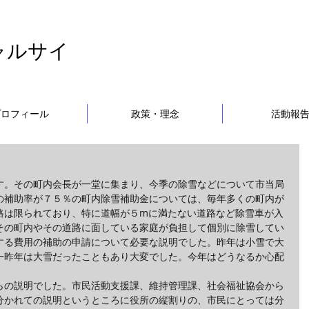
ャルサイ
プロフィール
政策・理念
活動報
す。その町内会長が一堂に集まり、今季の除雪などについて市当局
の補助率が７５％の町内除雪補助金については、毎年多くの町内が
路は限られており、特に道幅が５mに満たない道路など除雪車が入
その町内やその道路に面している家庭が負担して個別に除雪してい
する費用の補助の申請について必要な説明でした。昨年は小雪で大
一昨年は大雪だったこともあり大変でした。今年はどうなるか心配
らの説明でした。市民活動支援課、維持管理課、社会福祉協会から
分かれての説明というところに役所の縦割りの、市民にとっては分