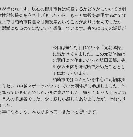
挙が行われます。現在の櫻井市長は続投するかどうかについては明
女性部後援会を立ち上げましたから、きっと続投を表明するのでは
れまでは柏崎市長選挙は無投票ということがありませんでしたか
て選挙になるのではないかと想像しています。春先にはその話題が
。
今日は毎年行われている「元朝体操」
に出かけてきました。この元朝体操は
北園町にお住まいだった坂田四郎吉先
生が坂田体育研究所で始めたこととし
て伝わっています。
柏崎市ではコミセンを中心に元朝体操
コミセン（中越スポーツハウス）での元朝体操に参加しました。昨
そ降っていませんでしたが冬の寒さでした。毎年１５０人くらいの
１５人の参加者でした。少し寂しい感じもありましたが、それなり
ました。
る年になるよう、私も頑張っていきたいと思います。