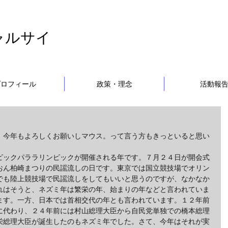
ャルサイ
プロフィール
政策・理念
活動報
。今年もよろしくお願いしマウス。って言う方もきっといると思い
ピックパララリンピックが開催される年です。７月２４日が開会式
おん柏崎まつりの民謡流しの日です。東京では国立競技場でオリン
でも陸上競技場で民謡流しをしてもいいと思うのですが、なかなか
れはそうと、ネズミ年は繁栄の年、始まりの年などと言われていま
ます。一方、日本では首相交代の年とも言われています。１２年前
に代わり、２４年前には村山総理大臣から自民党単独での橋本総理
栄総理大臣が誕生したのもネズミ年でした。さて、今年はそれが実