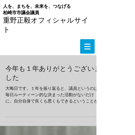
人を、まちを、未来を、つなげる
​柏崎市市議会議員
重野正毅オフィシャルサイ
ト
今年も１年ありがとうございま
した
大晦日です。１年を振り返ると、議員というのは
毎日ルーティーン的な決まった活動がないだけ
に、自分自身で良くも悪くもできるということが
しみじみ感じられた年でした。柏崎市議会は通年
議会制ですので、定例会議の期間はあるとはい
え、不定期に随時会議や全員協議会、委員会の会
議が入ります。...